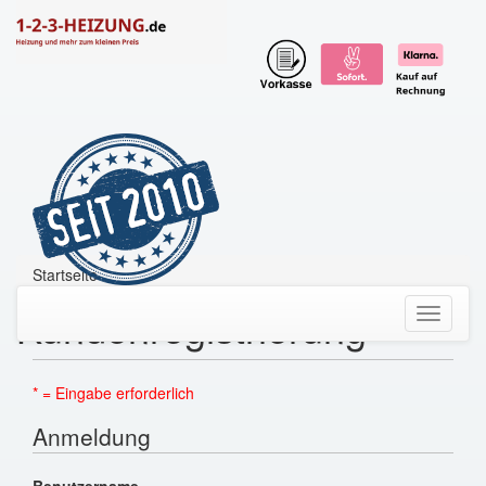
Startseite
Kundenregistrierung
Toggle
navigati
* = Eingabe erforderlich
Anmeldung