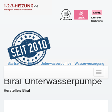
Startseite
Biral
Unterwasserpumpen Wasserversorgung
Biral Unterwasserpumpe
Toggle
Biral Unterwasserpumpe
navigati
Hersteller: Biral