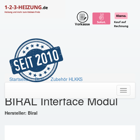
Startseite
Biral
Zubehör HLKKS
BIRAL Interface Modul
Toggle
BIRAL Interface Modul
navigati
Hersteller: Biral