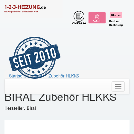
Startseite
Biral
Zubehör HLKKS
BIRAL Zubehör HLKKS
Toggle
BIRAL Zubehör HLKKS
navigati
Hersteller: Biral