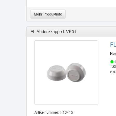
Mehr Produktinfo
FL Abdeckkappe f. VK31
FL
Her
1,0
inkl
Artikelnummer: F13415