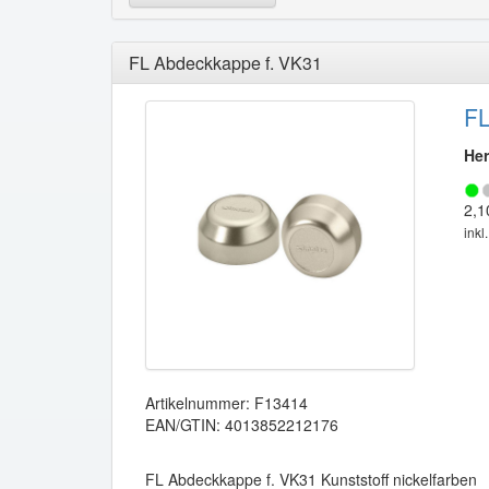
FL Abdeckkappe f. VK31
FL
Her
2,1
inkl
Artikelnummer: F13414
EAN/GTIN: 4013852212176
FL Abdeckkappe f. VK31 Kunststoff nickelfarben