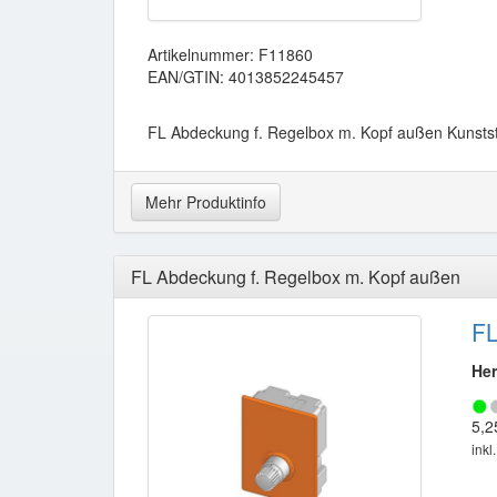
Artikelnummer: F11860
EAN/GTIN: 4013852245457
FL Abdeckung f. Regelbox m. Kopf außen Kunstst
Mehr Produktinfo
FL Abdeckung f. Regelbox m. Kopf außen
FL
Her
5,2
inkl