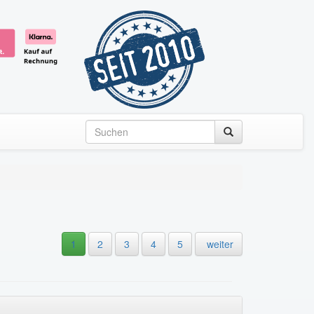
1
2
3
4
5
weiter