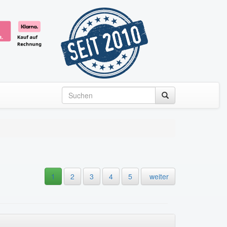
1
2
3
4
5
weiter