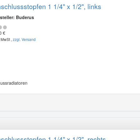
schlussstopfen 1 1/4" x 1/2", links
steller: Buderus
0 €
. MwSt ,
zzgl. Versand
 Gussradiatoren
schlussstopfen 1 1/4" x 1/2", rechts