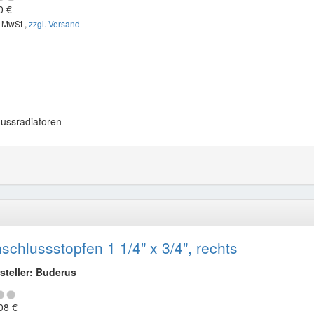
0 €
. MwSt ,
zzgl. Versand
 Gussradiatoren
schlussstopfen 1 1/4" x 3/4", rechts
steller: Buderus
08 €