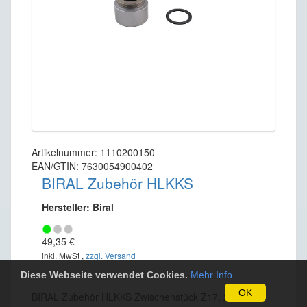
Artikelnummer: 1110200150
EAN/GTIN: 7630054900402
BIRAL Zubehör HLKKS
Hersteller: Biral
49,35 €
inkl. MwSt ,
zzgl. Versand
Diese Webseite verwendet Cookies.
Mehr Info
.
OK
BIRAL Zubehör HLKKS Zwischenstück Z17, 2" x 2",