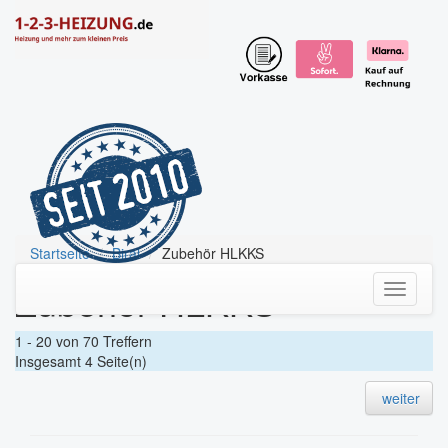
Startseite
Biral
Zubehör HLKKS
Zubehör HLKKS
Toggle
navigati
1 - 20 von 70 Treffern
Insgesamt 4 Seite(n)
weiter